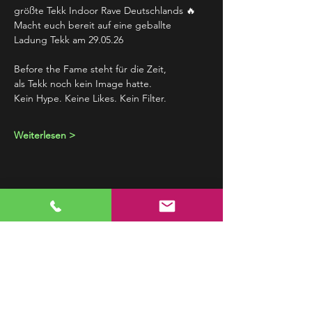
größte Tekk Indoor Rave Deutschlands 🔥
Macht euch bereit auf eine geballte 
Ladung Tekk am 29.05.26
Before the Fame steht für die Zeit,
als Tekk noch kein Image hatte.
Kein Hype. Keine Likes. Kein Filter.
Weiterlesen >
Event teilen
NEWSLETTER