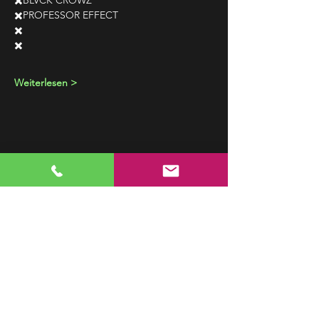
✖️BLVCK CROWZ
✖️PROFESSOR EFFECT
✖️
✖️
Weiterlesen >
Event teilen
NEWSLETTER
Jetzt anmelden und mit
unserem Newsletter auf dem